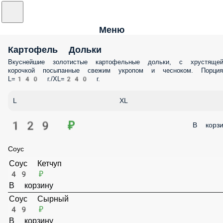
Меню
Картофель Дольки
Вкуснейшие золотистые картофельные дольки, с хрустящ
корочкой посыпанные свежим укропом и чесноком.
Порция: L=140 г./XL=240 г.
L
XL
129 ₽
В корзи
Соус
Соус Кетчуп
49 ₽
В корзину
Соус Сырный
49 ₽